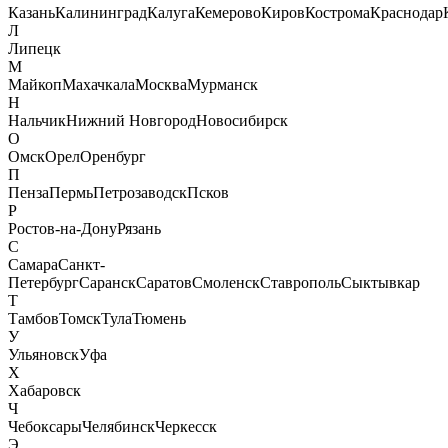
Казань
Калининград
Калуга
Кемерово
Киров
Кострома
Краснодар
Л
Липецк
М
Майкоп
Махачкала
Москва
Мурманск
Н
Нальчик
Нижний Новгород
Новосибирск
О
Омск
Орел
Оренбург
П
Пенза
Пермь
Петрозаводск
Псков
Р
Ростов-на-Дону
Рязань
С
Самара
Санкт-
Петербург
Саранск
Саратов
Смоленск
Ставрополь
Сыктывкар
Т
Тамбов
Томск
Тула
Тюмень
У
Ульяновск
Уфа
Х
Хабаровск
Ч
Чебоксары
Челябинск
Черкесск
Э