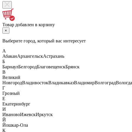
Товар добавлен в корзину
×
Выберите город, который вас интересует
А
Абакан
Архангельск
Астрахань
Б
Барнаул
Белгород
Благовещенск
Брянск
В
Великий
Новгород
Владивосток
Владикавказ
Владимир
Волгоград
Вологд
Г
Грозный
Е
Екатеринбург
И
Иваново
Ижевск
Иркутск
Й
Йошкар-Ола
К