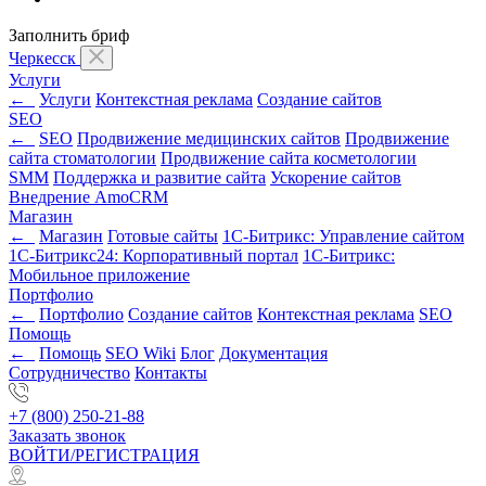
Заполнить бриф
Черкесск
Услуги
←
Услуги
Контекстная реклама
Создание сайтов
SEO
←
SEO
Продвижение медицинских сайтов
Продвижение
сайта стоматологии
Продвижение сайта косметологии
SMM
Поддержка и развитие сайта
Ускорение сайтов
Внедрение AmoCRM
Магазин
←
Магазин
Готовые сайты
1С-Битрикс: Управление сайтом
1С-Битрикс24: Корпоративный портал
1С-Битрикс:
Мобильное приложение
Портфолио
←
Портфолио
Создание сайтов
Контекстная реклама
SEO
Помощь
←
Помощь
SEO Wiki
Блог
Документация
Сотрудничество
Контакты
+7 (800) 250-21-88
Заказать звонок
ВОЙТИ/РЕГИСТРАЦИЯ