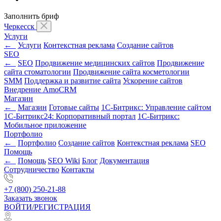
Заполнить бриф
Черкесск
Услуги
←
Услуги
Контекстная реклама
Создание сайтов
SEO
←
SEO
Продвижение медицинских сайтов
Продвижение
сайта стоматологии
Продвижение сайта косметологии
SMM
Поддержка и развитие сайта
Ускорение сайтов
Внедрение AmoCRM
Магазин
←
Магазин
Готовые сайты
1С-Битрикс: Управление сайтом
1С-Битрикс24: Корпоративный портал
1С-Битрикс:
Мобильное приложение
Портфолио
←
Портфолио
Создание сайтов
Контекстная реклама
SEO
Помощь
←
Помощь
SEO Wiki
Блог
Документация
Сотрудничество
Контакты
+7 (800) 250-21-88
Заказать звонок
ВОЙТИ/РЕГИСТРАЦИЯ