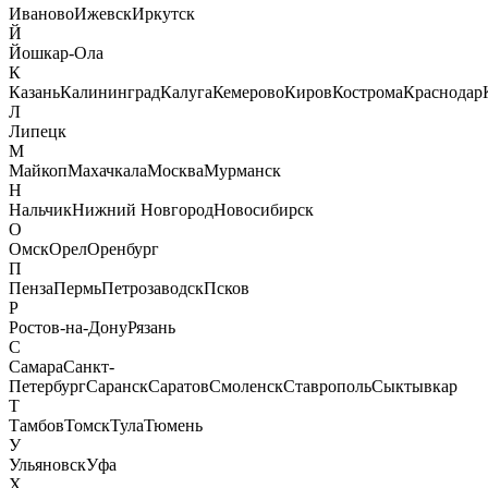
Иваново
Ижевск
Иркутск
Й
Йошкар-Ола
К
Казань
Калининград
Калуга
Кемерово
Киров
Кострома
Краснодар
Л
Липецк
М
Майкоп
Махачкала
Москва
Мурманск
Н
Нальчик
Нижний Новгород
Новосибирск
О
Омск
Орел
Оренбург
П
Пенза
Пермь
Петрозаводск
Псков
Р
Ростов-на-Дону
Рязань
С
Самара
Санкт-
Петербург
Саранск
Саратов
Смоленск
Ставрополь
Сыктывкар
Т
Тамбов
Томск
Тула
Тюмень
У
Ульяновск
Уфа
Х