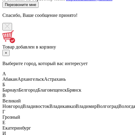
Спасибо, Ваше сообщение принято!
Товар добавлен в корзину
×
Выберите город, который вас интересует
А
Абакан
Архангельск
Астрахань
Б
Барнаул
Белгород
Благовещенск
Брянск
В
Великий
Новгород
Владивосток
Владикавказ
Владимир
Волгоград
Вологд
Г
Грозный
Е
Екатеринбург
И