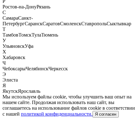
Р
Ростов-на-Дону
Рязань
С
Самара
Санкт-
Петербург
Саранск
Саратов
Смоленск
Ставрополь
Сыктывкар
Т
Тамбов
Томск
Тула
Тюмень
У
Ульяновск
Уфа
Х
Хабаровск
Ч
Чебоксары
Челябинск
Черкесск
Э
Элиста
Я
Якутск
Ярославль
Мы используем файлы cookie, чтобы улучшить ваш опыт на
нашем сайте. Продолжая использовать наш сайт, вы
соглашаетесь на использование файлов cookie в соответствии
с нашей
политикой конфиденциальности.
Я согласен