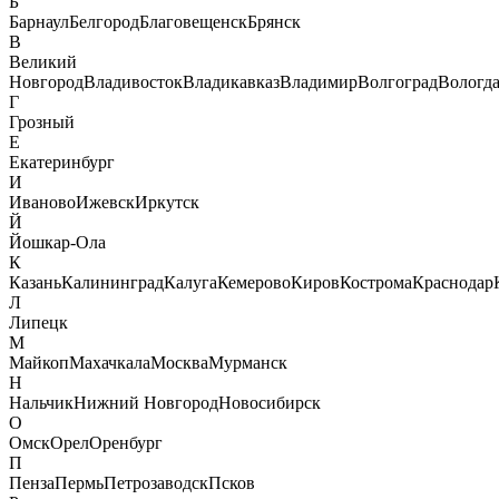
Б
Барнаул
Белгород
Благовещенск
Брянск
В
Великий
Новгород
Владивосток
Владикавказ
Владимир
Волгоград
Вологд
Г
Грозный
Е
Екатеринбург
И
Иваново
Ижевск
Иркутск
Й
Йошкар-Ола
К
Казань
Калининград
Калуга
Кемерово
Киров
Кострома
Краснодар
Л
Липецк
М
Майкоп
Махачкала
Москва
Мурманск
Н
Нальчик
Нижний Новгород
Новосибирск
О
Омск
Орел
Оренбург
П
Пенза
Пермь
Петрозаводск
Псков