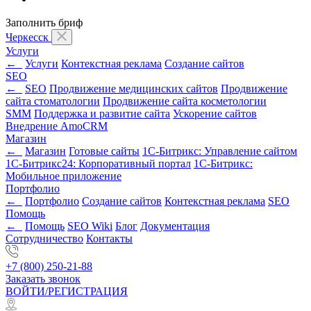
Заполнить бриф
Черкесск
Услуги
←
Услуги
Контекстная реклама
Создание сайтов
SEO
←
SEO
Продвижение медицинских сайтов
Продвижение
сайта стоматологии
Продвижение сайта косметологии
SMM
Поддержка и развитие сайта
Ускорение сайтов
Внедрение AmoCRM
Магазин
←
Магазин
Готовые сайты
1С-Битрикс: Управление сайтом
1С-Битрикс24: Корпоративный портал
1С-Битрикс:
Мобильное приложение
Портфолио
←
Портфолио
Создание сайтов
Контекстная реклама
SEO
Помощь
←
Помощь
SEO Wiki
Блог
Документация
Сотрудничество
Контакты
+7 (800) 250-21-88
Заказать звонок
ВОЙТИ/РЕГИСТРАЦИЯ