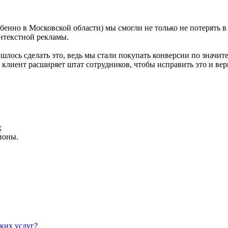
енно в Московской области) мы смогли не только не потерять в 
нтекстной рекламы.
ишлось сделать это, ведь мы стали покупать конверсии по значит
с клиент расширяет штат сотрудников, чтобы исправить это и в
;
ионы.
ких услуг?