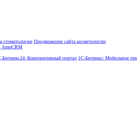
а стоматологии
Продвижение сайта косметологии
е AmoCRM
-Битрикс24: Корпоративный портал
1С-Битрикс: Мобильное пр