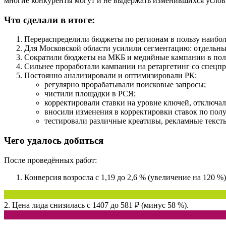
многие конкуренты могут и не выдержать изменившихся услов
Что сделали в итоге:
Перераспределили бюджеты по регионам в пользу наибо
Для Московской области усилили сегментацию: отдельны
Сократили бюджеты на МКБ и медийные кампании в поль
Сильнее проработали кампании на ретаргетинг со спецп
Постоянно анализировали и оптимизировали РК:
регулярно прорабатывали поисковые запросы;
чистили площадки в РСЯ;
корректировали ставки на уровне ключей, отключа
вносили изменения в корректировки ставок по полу/
тестировали различные креативы, рекламные текст
Чего удалось добиться
После проведённых работ:
Конверсия возросла с 1,19 до 2,6 % (увеличение на 120 %)
2. Цена лида снизилась с 1407 до 581 ₽ (минус 58 %).