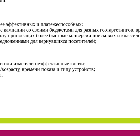
ий.
лее эффективных и платёжеспособных;
е кампании со своими бюджетами для разных геотаргетингов, вр
зу приносящих более быстрые конверсии поисковых и классич
редложениями для вернувшихся посетителей;
ли или изменяли неэффективные ключи;
возрасту, времени показа и типу устройств;
ы.