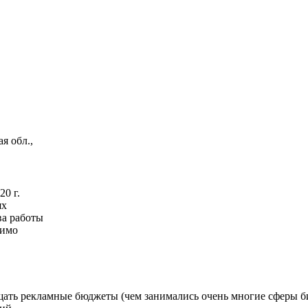
я обл.,
20 г.
ях
ва работы
димо
ать рекламные бюджеты (чем занимались очень многие сферы биз