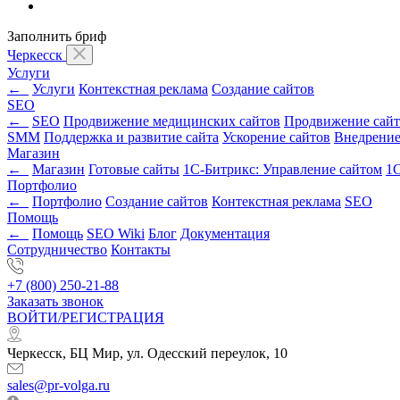
Заполнить бриф
Черкесск
Услуги
←
Услуги
Контекстная реклама
Создание сайтов
SEO
←
SEO
Продвижение медицинских сайтов
Продвижение сайт
SMM
Поддержка и развитие сайта
Ускорение сайтов
Внедрени
Магазин
←
Магазин
Готовые сайты
1С-Битрикс: Управление сайтом
1С
Портфолио
←
Портфолио
Создание сайтов
Контекстная реклама
SEO
Помощь
←
Помощь
SEO Wiki
Блог
Документация
Сотрудничество
Контакты
+7 (800) 250-21-88
Заказать звонок
ВОЙТИ/РЕГИСТРАЦИЯ
Черкесск, БЦ Мир, ул. Одесский переулок, 10
sales@pr-volga.ru